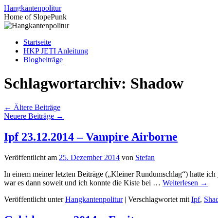
Zum
Hangkantenpolitur
Inhalt
Home of SlopePunk
springen
Startseite
HKP JETI Anleitung
Blogbeiträge
Schlagwortarchiv:
Shadow
←
Ältere Beiträge
Neuere Beiträge
→
Ipf 23.12.2014 – Vampire Airborne
Veröffentlicht am
25. Dezember 2014
von
Stefan
In einem meiner letzten Beiträge („Kleiner Rundumschlag“) hatte ic
war es dann soweit und ich konnte die Kiste bei …
Weiterlesen
→
Veröffentlicht unter
Hangkantenpolitur
|
Verschlagwortet mit
Ipf
,
Sha