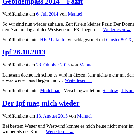
Gebidempass 2014 – Fazit
Veröffentlicht am
6. Juli 2014
von
Manuel
So wir sind nun wieder zuhause, Zeit für ein kleines Fazit: Der Donn
den Nachmittag auf der Westseite mit F3J fliegen. …
Weiterlesen
→
Veröffentlicht unter
HKP Urlaub
|
Verschlagwortet mit
Cluster 801X
,
Ipf 26.10.2013
Veröffentlicht am
28. Oktober 2013
von
Manuel
Langsam dachte ich schon es wird in diesem Jahr nichts mehr mit d
etwas weiter raus fliegen und …
Weiterlesen
→
Veröffentlicht unter
Modellbau
|
Verschlagwortet mit
Shadow
|
1 Kom
Der Ipf mag mich wieder
Veröffentlicht am
13. August 2013
von
Manuel
Bei bestem Wetter und Westwind konnte es mich heute nicht mehr im
wo bereits der Karl …
Weiterlesen
→