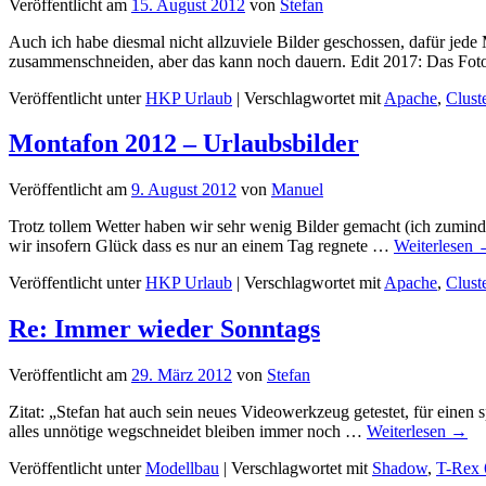
Veröffentlicht am
15. August 2012
von
Stefan
Auch ich habe diesmal nicht allzuviele Bilder geschossen, dafür je
zusammenschneiden, aber das kann noch dauern. Edit 2017: Das Fo
Veröffentlicht unter
HKP Urlaub
|
Verschlagwortet mit
Apache
,
Clust
Montafon 2012 – Urlaubsbilder
Veröffentlicht am
9. August 2012
von
Manuel
Trotz tollem Wetter haben wir sehr wenig Bilder gemacht (ich zuminde
wir insofern Glück dass es nur an einem Tag regnete …
Weiterlesen
Veröffentlicht unter
HKP Urlaub
|
Verschlagwortet mit
Apache
,
Clust
Re: Immer wieder Sonntags
Veröffentlicht am
29. März 2012
von
Stefan
Zitat: „Stefan hat auch sein neues Videowerkzeug getestet, für eine
alles unnötige wegschneidet bleiben immer noch …
Weiterlesen
→
Veröffentlicht unter
Modellbau
|
Verschlagwortet mit
Shadow
,
T-Rex 