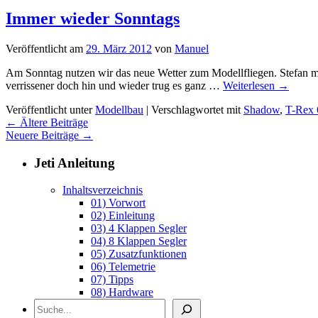
Immer wieder Sonntags
Veröffentlicht am
29. März 2012
von
Manuel
Am Sonntag nutzen wir das neue Wetter zum Modellfliegen. Stefan m
verrissener doch hin und wieder trug es ganz …
Weiterlesen
→
Veröffentlicht unter
Modellbau
|
Verschlagwortet mit
Shadow
,
T-Rex 
←
Ältere Beiträge
Neuere Beiträge
→
Jeti Anleitung
Inhaltsverzeichnis
01) Vorwort
02) Einleitung
03) 4 Klappen Segler
04) 8 Klappen Segler
05) Zusatzfunktionen
06) Telemetrie
07) Tipps
08) Hardware
Archiv