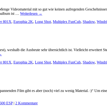
de Menge Videomaterial mit so gut wie keinen aufregenden Geschehnisse
toalbum ist …
Weiterlesen
→
er 801X
,
Europhia 2K
,
Long Shot
,
Multiplex FunCub
,
Shadow
,
Windri
st), weshalb die Ausbeute sehr übersichtlich ist. Vielleicht erweiter
→
er 801X
,
Europhia 2K
,
Long Shot
,
Multiplex FunCub
,
Shadow
,
Windri
n spannenden Film gibt es aber (noch) viel zu wenig Material. :)“ Um 
600 ESP
|
2 Kommentare