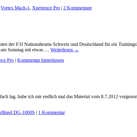
,
Vortex Mach-1
,
Xperience Pro
|
2 Kommentare
en der F3J Nationalteams Schweiz und Deutschland für ein Trainingsla
d am Sonntag mit etwas …
Weiterlesen
→
nce Pro
|
Kommentar hinterlassen
tfach lag, habe ich mir endlich mal das Material vom 8.7.2012 vorgen
flügel DG-1000S
|
1 Kommentar