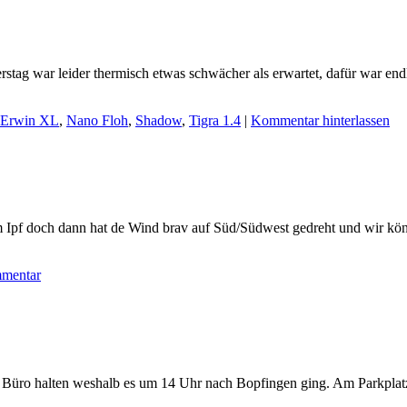
erstag war leider thermisch etwas schwächer als erwartet, dafür war en
Erwin XL
,
Nano Floh
,
Shadow
,
Tigra 1.4
|
Kommentar hinterlassen
em Ipf doch dann hat de Wind brav auf Süd/Südwest gedreht und wir k
mentar
 Büro halten weshalb es um 14 Uhr nach Bopfingen ging. Am Parkplatz 