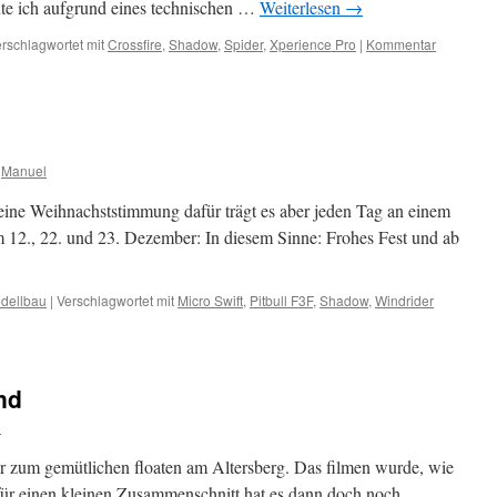
te ich aufgrund eines technischen …
Weiterlesen
→
rschlagwortet mit
Crossfire
,
Shadow
,
Spider
,
Xperience Pro
|
Kommentar
Manuel
ine Weihnachststimmung dafür trägt es aber jeden Tag an einem
 12., 22. und 23. Dezember: In diesem Sinne: Frohes Fest und ab
dellbau
|
Verschlagwortet mit
Micro Swift
,
Pitbull F3F
,
Shadow
,
Windrider
nd
l
r zum gemütlichen floaten am Altersberg. Das filmen wurde, wie
 für einen kleinen Zusammenschnitt hat es dann doch noch