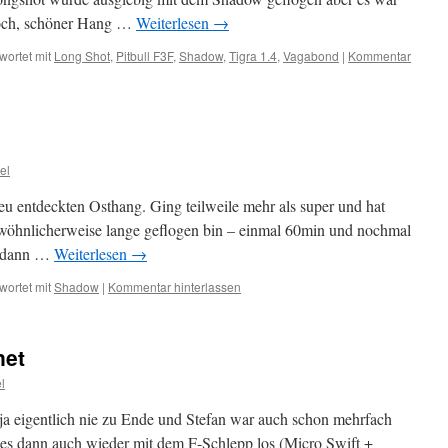
nnoch, schöner Hang …
Weiterlesen
→
wortet mit
Long Shot
,
Pitbull F3F
,
Shadow
,
Tigra 1.4
,
Vagabond
|
Kommentar
el
u entdeckten Osthang. Ging teilweile mehr als super und hat
ewöhnlicherweise lange geflogen bin – einmal 60min und nochmal
h dann …
Weiterlesen
→
wortet mit
Shadow
|
Kommentar hinterlassen
net
l
ja eigentlich nie zu Ende und Stefan war auch schon mehrfach
 es dann auch wieder mit dem F-Schlepp los (Micro Swift +