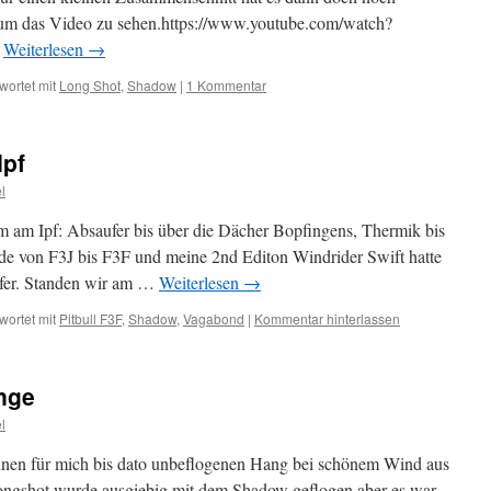
t um das Video zu sehen.https://www.youtube.com/watch?
…
Weiterlesen
→
wortet mit
Long Shot
,
Shadow
|
1 Kommentar
Ipf
l
m am Ipf: Absaufer bis über die Dächer Bopfingens, Thermik bis
e von F3J bis F3F und meine 2nd Editon Windrider Swift hatte
ufer. Standen wir am …
Weiterlesen
→
wortet mit
Pitbull F3F
,
Shadow
,
Vagabond
|
Kommentar hinterlassen
nge
l
einen für mich bis dato unbeflogenen Hang bei schönem Wind aus
ongshot wurde ausgiebig mit dem Shadow geflogen aber es war