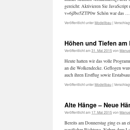
gereicht: Aktivieren Sie JavaScrip
v=6jJbo5ZTP0w Schön war das 
Veröffentlicht unter
Modellbau
|
Verschlag
Höhen und Tiefen am 
Veröffentlicht am
31. Mai 2015
von
Manue
Heute hatten wir das volle Program
an die Wolkendecke. Geflogen wurd
auch ihren Erstflug sowie Erstabsa
Veröffentlicht unter
Modellbau
|
Verschlag
Alte Hänge – Neue Hä
Veröffentlicht am
17. Mai 2015
von
Manue
Bereits am Donnerstag ging es an 
westlicher Richtung. Neben dem L