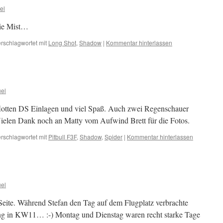
el
wie Mist…
rschlagwortet mit
Long Shot
,
Shadow
|
Kommentar hinterlassen
el
lotten DS Einlagen und viel Spaß. Auch zwei Regenschauer
Vielen Dank noch an Matty vom Aufwind Brett für die Fotos.
rschlagwortet mit
Pitbull F3F
,
Shadow
,
Spider
|
Kommentar hinterlassen
el
eite. Während Stefan den Tag auf dem Flugplatz verbrachte
ng in KW11… :-) Montag und Dienstag waren recht starke Tage