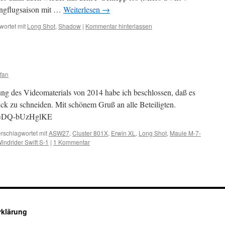
ngflugsaison mit …
Weiterlesen
→
wortet mit
Long Shot
,
Shadow
|
Kommentar hinterlassen
fan
ng des Videomaterials von 2014 habe ich beschlossen, daß es
ick zu schneiden. Mit schönem Gruß an alle Beteiligten.
?v=DQ-bUzHglKE
rschlagwortet mit
ASW27
,
Cluster 801X
,
Erwin XL
,
Long Shot
,
Maule M-7-
indrider Swift S-1
|
1 Kommentar
rklärung