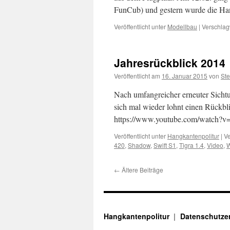
FunCub) und gestern wurde die Ha
Veröffentlicht unter
Modellbau
|
Verschlag
Jahresrückblick 2014
Veröffentlicht am
16. Januar 2015
von
Ste
Nach umfangreicher erneuter Sichtu
sich mal wieder lohnt einen Rückbl
https://www.youtube.com/watch
Veröffentlicht unter
Hangkantenpolitur
|
Ve
420
,
Shadow
,
Swift S1
,
Tigra 1.4
,
Video
,
W
←
Ältere Beiträge
Hangkantenpolitur
Datenschutze