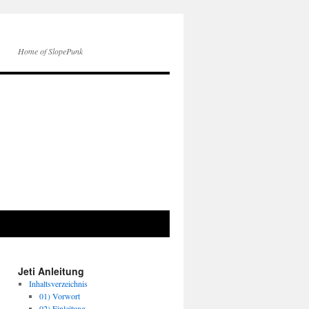
Home of SlopePunk
Jeti Anleitung
Inhaltsverzeichnis
01) Vorwort
02) Einleitung