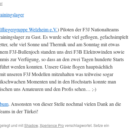
el
lfliegergruppe Welzheim e.V.
) Piloten der F3J Nationalteams
iningslager zu Gast. Es wurde sehr viel geflogen, gefachsimplelt
ter, sehr viel Sonne und Thermik und am Sonntag mit etwas
nem F3J-Bullenjoch standen uns drei F3B Elektrowinden sowie
mmis zur Verfügung, so dass an den zwei Tagen hunderte Starts
führt werden konnten. Unsere Gäste flogen hauptsächlich
mit unseren F3J Modellen mitzuhalten was teilweise sogar
ermikschwachen Momenten und in den Hochstarts konnte man
wischen uns Amateuren und den Profis sehen… ;-)
lbum
. Ansonsten von dieser Stelle nochmal vielen Dank an die
Teams in der Türkei!
elegt und mit
Shadow
,
Xperience Pro
verschlagwortet. Setze ein