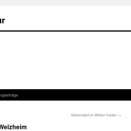
ur
logbeiträge
Saisonstart im Wilden Kaiser
→
 Welzheim