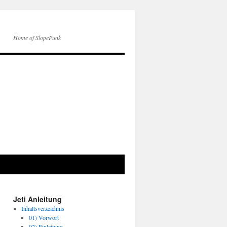
Home of SlopePunk
Jeti Anleitung
Inhaltsverzeichnis
01) Vorwort
02) Einleitung