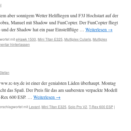
l
tem aber sonnigem Wetter Helifliegen und F3J Hochstart auf der
Cobra, Manuel mit Shadow und FunCopter. Der FunCopter fliegt
t) und der Shadow hat ein paar Einstellflüge …
Weiterlesen
→
wortet mit
eHawk 1500
,
Mini Titan E325
,
Multiplex Cularis
,
Multiplex
ntar hinterlassen
Stefan
ww.rc-toy.de ist einer der genialsten Läden überhaupt. Montag
acht das Spaß. Der Preis für das am saubersten verpackte Modell
 T-Rex 600 ESP. …
Weiterlesen
→
erschlagwortet mit
Levant
,
Mini Titan E325
,
Solo Pro V2
,
T-Rex 600 ESP
|