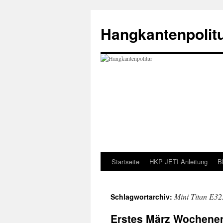
Zum
Inhalt
Hangkantenpolit
springen
Startseite
HKP JETI Anleitung
B
Mini Titan E32
Schlagwortarchiv:
Erstes März Wochene