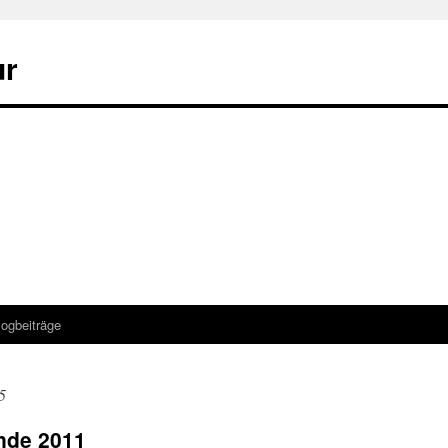
ur
logbeiträge
5
nde 2011