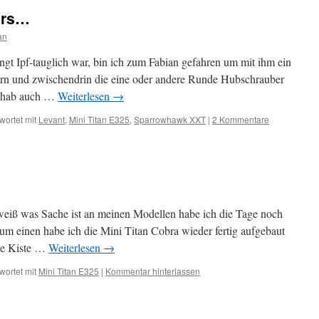
ers…
an
gt Ipf-tauglich war, bin ich zum Fabian gefahren um mit ihm ein
tern und zwischendrin die eine oder andere Runde Hubschrauber
ch hab auch …
Weiterlesen
→
wortet mit
Levant
,
Mini Titan E325
,
Sparrowhawk XXT
|
2 Kommentare
…
eiß was Sache ist an meinen Modellen habe ich die Tage noch
um einen habe ich die Mini Titan Cobra wieder fertig aufgebaut
ie Kiste …
Weiterlesen
→
wortet mit
Mini Titan E325
|
Kommentar hinterlassen