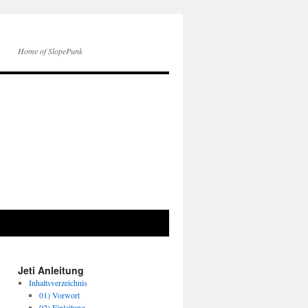
Home of SlopePunk
Jeti Anleitung
Inhaltsverzeichnis
01) Vorwort
02) Einleitung