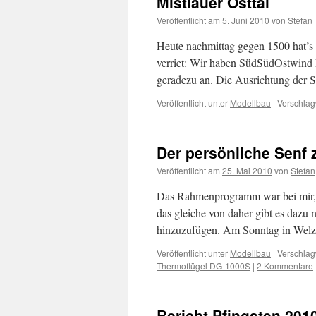
Mistlauer Osttal
Veröffentlicht am
5. Juni 2010
von
Stefan
Heute nachmittag gegen 1500 hat’s 
verriet: Wir haben SüdSüdOstwind D
geradezu an. Die Ausrichtung der S
Veröffentlicht unter
Modellbau
|
Verschlag
Der persönliche Sen
Veröffentlicht am
25. Mai 2010
von
Stefan
Das Rahmenprogramm war bei mir, bi
das gleiche von daher gibt es dazu 
hinzuzufügen. Am Sonntag in Welz
Veröffentlicht unter
Modellbau
|
Verschlag
Thermoflügel DG-1000S
|
2 Kommentare
Bericht Pfingsten 201