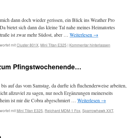
mich dann doch wieder gerissen, ein Blick ins Weather Pro
a bietet sich dann das kleine Tal nahe meines Heimatortes
traße ist zwar mehr Südost, aber …
Weiterlesen
→
wortet mit
Cluster 801X
,
Mini Titan E325
|
Kommentar hinterlassen
f zum Pfingstwochenende…
s auf das vom Samstag, da durfte ich fluchenderweise arbeiten,
nicht allzuviel zu sagen, nur noch Ergänzungen meinerseits
heim ist mir die Cobra abgeschmiert …
Weiterlesen
→
wortet mit
Mini Titan E325
,
Reichard MDM-1 Fox
,
Sparrowhawk XXT
,
0