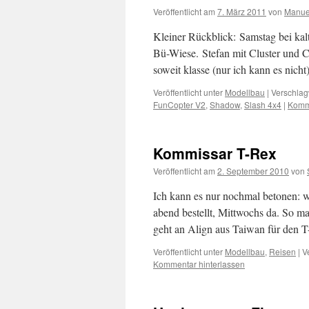
Veröffentlicht am
7. März 2011
von
Manue
Kleiner Rückblick: Samstag bei kal
Bü-Wiese. Stefan mit Cluster und 
soweit klasse (nur ich kann es nich
Veröffentlicht unter
Modellbau
|
Verschlag
FunCopter V2
,
Shadow
,
Slash 4x4
|
Komme
Kommissar T-Rex
Veröffentlicht am
2. September 2010
von
Ich kann es nur nochmal betonen: w
abend bestellt, Mittwochs da. So m
geht an Align aus Taiwan für den
Veröffentlicht unter
Modellbau
,
Reisen
|
V
Kommentar hinterlassen