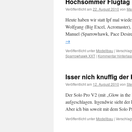
Hochsommer Flugtag
Veröffentlicht am
22. August 2010
von
Ma
Heute haben wir statt Ipf mal wied
Wolfgang (Big Excel, Acromaster), 
Manuel (Sparrowhawk, Pace Desire)
→
Veröffentlicht unter
Modellbau
|
Verschlag
Sparrowhawk XXT
|
Kommentar hinterlas
Isser nich knuffig der
Veröffentlicht am
12. August 2010
von
Ste
Der Solo Pro V2 (mit „Glow in the D
aufgeschlagen. Irgendwie sieht der 
Aber ich bin soweit mit dem Solo P
Veröffentlicht unter
Modellbau
|
Verschlag