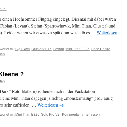
nuel
er einen Hochsommer Flugtag eingelegt. Diesmal mit dabei waren
Fabian (Levant), Stefan (Sparrowhawk, Mini Titan, Cluster) und
. Leider waren wir etwas zu spät dran weshalb es …
Weiterlesen
wortet mit
Big Excel
,
Cluster 801X
,
Levant
,
Mini Titan E325
,
Pace Desire
,
sen
 Kleene ?
fan
ark“ Rotorblättern) ist heute auch in der Packstation
kleine Mini Titan dagegen ja richtig „monstermäßig“ groß aus :)
ro sehr zufrieden, …
Weiterlesen
→
wortet mit
Mini Titan E325
,
Solo Pro V2
|
Kommentar hinterlassen