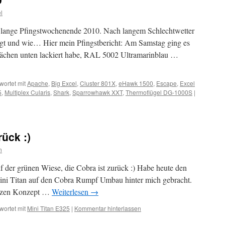
l
as lange Pfingstwochenende 2010. Nach langem Schlechtwetter
gt und wie… Hier mein Pfingstbericht: Am Samstag ging es
flächen unten lackiert habe, RAL 5002 Ultramarinblau …
wortet mit
Apache
,
Big Excel
,
Cluster 801X
,
eHawk 1500
,
Escape
,
Excel
5
,
Multiplex Cularis
,
Shark
,
Sparrowhawk XXT
,
Thermoflügel DG-1000S
|
ück :)
n
f der grünen Wiese, die Cobra ist zurück :) Habe heute den
ini Titan auf den Cobra Rumpf Umbau hinter mich gebracht.
anzen Konzept …
Weiterlesen
→
wortet mit
Mini Titan E325
|
Kommentar hinterlassen