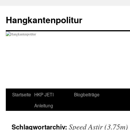
Zum
Inhalt
Hangkantenpolitur
springen
Startseite
HKP JETI
Blogbeiträge
Anleitung
Speed Astir (3.75m)
Schlagwortarchiv: