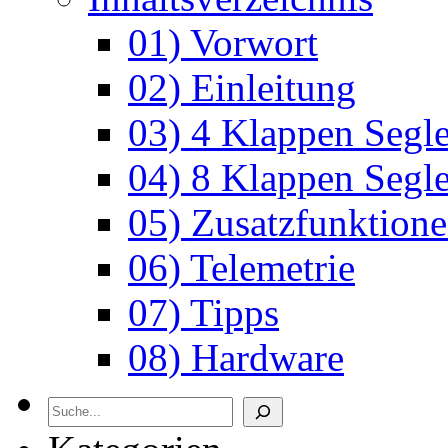
01) Vorwort
02) Einleitung
03) 4 Klappen Segle
04) 8 Klappen Segle
05) Zusatzfunktion
06) Telemetrie
07) Tipps
08) Hardware
Archiv