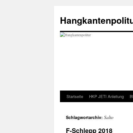
Zum
Inhalt
Hangkantenpolit
springen
Startseite
HKP JETI Anleitung
B
Salto
Schlagwortarchiv:
F-Schlepp 2018