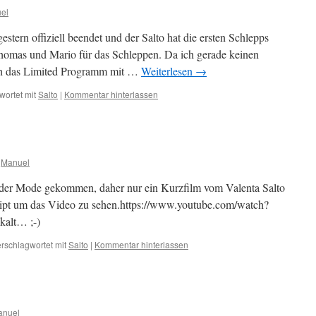
el
estern offiziell beendet und der Salto hat die ersten Schlepps
Thomas und Mario für das Schleppen. Da ich gerade keinen
 ich das Limited Programm mit …
Weiterlesen
→
wortet mit
Salto
|
Kommentar hinterlassen
Manuel
s der Mode gekommen, daher nur ein Kurzfilm vom Valenta Salto
cript um das Video zu sehen.https://www.youtube.com/watch?
alt… ;-)
rschlagwortet mit
Salto
|
Kommentar hinterlassen
anuel