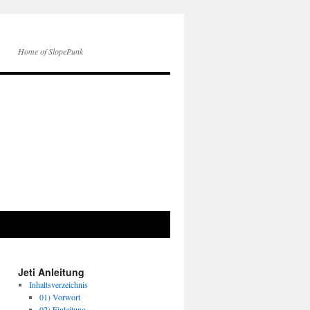
Home of SlopePunk
Jeti Anleitung
Inhaltsverzeichnis
01) Vorwort
02) Einleitung