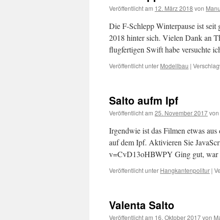
Veröffentlicht am
12. März 2018
von
Manu
Die F-Schlepp Winterpause ist seit g
2018 hinter sich. Vielen Dank an 
flugfertigen Swift habe versuchte
Veröffentlicht unter
Modellbau
|
Verschlag
Salto aufm Ipf
Veröffentlicht am
25. November 2017
von
Irgendwie ist das Filmen etwas au
auf dem Ipf. Aktivieren Sie JavaS
v=CvD13oHBWPY Ging gut, war k
Veröffentlicht unter
Hangkantenpolitur
|
Ve
Valenta Salto
Veröffentlicht am
16. Oktober 2017
von
M