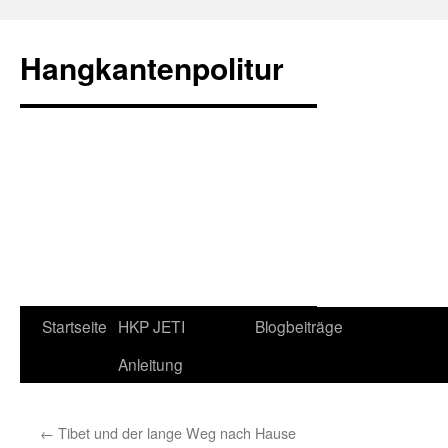
Zum
Inhalt
Hangkantenpolitur
springen
Startseite
HKP JETI
Blogbeiträge
Anleitung
←
Tibet und der lange Weg nach Hause