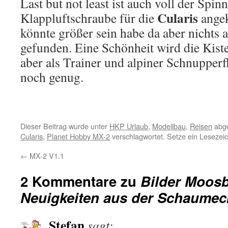
Last but not least ist auch voll der Spin
Cularis
Klappluftschraube für die
ange
könnte größer sein habe da aber nichts a
gefunden. Eine Schönheit wird die Kist
aber als Trainer und alpiner Schnupperf
noch genug.
Dieser Beitrag wurde unter
HKP Urlaub
,
Modellbau
,
Reisen
abge
Cularis
,
Planet Hobby MX-2
verschlagwortet. Setze ein Lesezei
←
MX-2 V1.1
2 Kommentare zu
Bilder Moos
Neuigkeiten aus der Schaumec
Stefan
sagt: