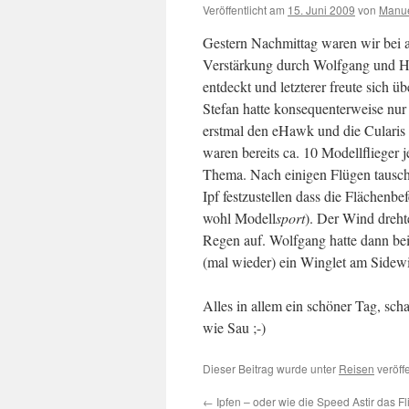
Veröffentlicht am
15. Juni 2009
von
Manu
Gestern Nachmittag waren wir bei 
Verstärkung durch Wolfgang und Han
entdeckt und letzterer freute sich 
Stefan hatte konsequenterweise nur
erstmal den eHawk und die Cularis 
waren bereits ca. 10 Modellflieger 
Thema. Nach einigen Flügen tausch
Ipf festzustellen dass die Flächenbe
wohl Modell
sport
). Der Wind dreh
Regen auf. Wolfgang hatte dann bei
(mal wieder) ein Winglet am Sidewi
Alles in allem ein schöner Tag, sch
wie Sau ;-)
Dieser Beitrag wurde unter
Reisen
veröff
←
Ipfen – oder wie die Speed Astir das Fl