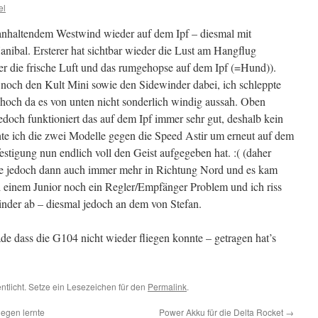
el
anhaltendem Westwind wieder auf dem Ipf – diesmal mit
ibal. Ersterer hat sichtbar wieder die Lust am Hangflug
über die frische Luft und das rumgehopse auf dem Ipf (=Hund)).
 noch den Kult Mini sowie den Sidewinder dabei, ich schleppte
hoch da es von unten nicht sonderlich windig aussah. Oben
jedoch funktioniert das auf dem Ipf immer sehr gut, deshalb kein
te ich die zwei Modelle gegen die Speed Astir um erneut auf dem
festigung nun endlich voll den Geist aufgegeben hat. :( (daher
te jedoch dann auch immer mehr in Richtung Nord und es kam
 einem Junior noch ein Regler/Empfänger Problem und ich riss
nder ab – diesmal jedoch an dem von Stefan.
ade dass die G104 nicht wieder fliegen konnte – getragen hat’s
entlicht. Setze ein Lesezeichen für den
Permalink
.
iegen lernte
Power Akku für die Delta Rocket
→