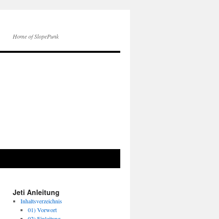
Home of SlopePunk
Jeti Anleitung
Inhaltsverzeichnis
01) Vorwort
02) Einleitung