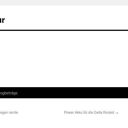
ur
logbeiträge
iegen lernte
Power Akku für die Delta Rocket
→