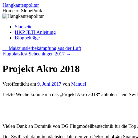
Zum
Hangkantenpolitur
Inhalt
Home of SlopePunk
springen
Startseite
HKP JETI Anleitung
Blogbeiträge
←
Maiszünslerbekämpfung aus der Luft
Flugplatzfest Schechingen 2017
→
Projekt Akro 2018
Veröffentlicht am
9. Juni 2017
von
Manuel
Letzte Woche konnte ich das „Projekt Akro 2018“ abholen – ein Swif
Vielen Dank an Dominik von DG Flugmodellbautechnik für die Top A
Der Swift soll dann im nächsten Jahr den von Delro mit 4,4m Spannwe