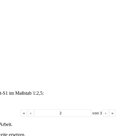
t-S1 im Maßstab 1:2,5:
«
‹
von
3
›
»
rbeit.
ite ersetzen.