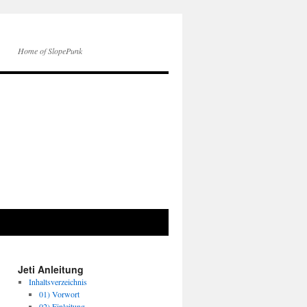
Home of SlopePunk
Jeti Anleitung
Inhaltsverzeichnis
01) Vorwort
02) Einleitung