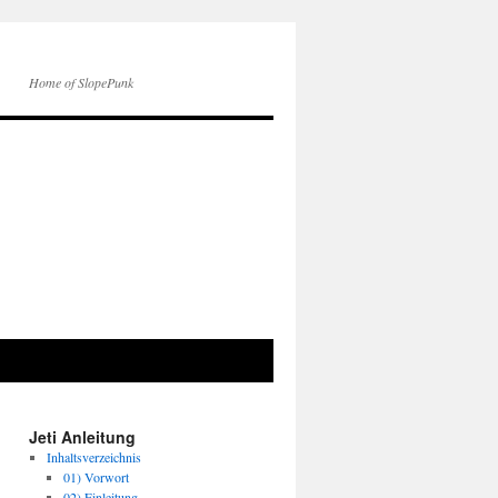
Home of SlopePunk
Jeti Anleitung
Inhaltsverzeichnis
01) Vorwort
02) Einleitung