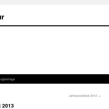
ur
logbeiträge
Jahresrückblick 2012
→
t 2013