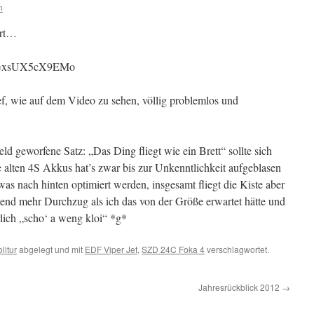
n
art…
?v=xsUX5cX9EMo
ef, wie auf dem Video zu sehen, völlig problemlos und
ld geworfene Satz: „Das Ding fliegt wie ein Brett“ sollte sich
 alten 4S Akkus hat’s zwar bis zur Unkenntlichkeit aufgeblasen
s nach hinten optimiert werden, insgesamt fliegt die Kiste aber
utend mehr Durchzug als ich das von der Größe erwartet hätte und
ürlich „scho‘ a weng kloi“ *g*
litur
abgelegt und mit
EDF Viper Jet
,
SZD 24C Foka 4
verschlagwortet.
Jahresrückblick 2012
→