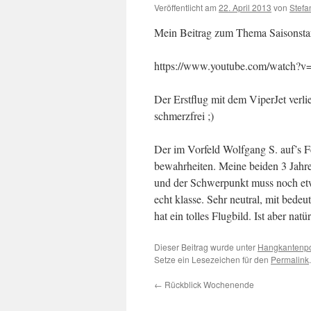
Veröffentlicht am
22. April 2013
von
Stefa
Mein Beitrag zum Thema Saisonst
https://www.youtube.com/watch
Der Erstflug mit dem ViperJet verli
schmerzfrei ;)
Der im Vorfeld Wolfgang S. auf’s Fe
bewahrheiten. Meine beiden 3 Jahre
und der Schwerpunkt muss noch etwa
echt klasse. Sehr neutral, mit bede
hat ein tolles Flugbild. Ist aber nat
Dieser Beitrag wurde unter
Hangkantenpo
Setze ein Lesezeichen für den
Permalink
.
←
Rückblick Wochenende