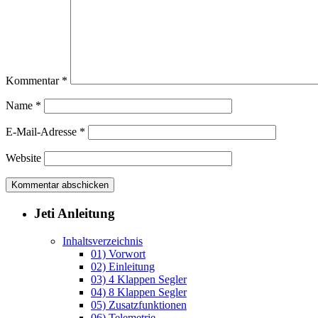
Kommentar
*
Name
*
E-Mail-Adresse
*
Website
Jeti Anleitung
Inhaltsverzeichnis
01) Vorwort
02) Einleitung
03) 4 Klappen Segler
04) 8 Klappen Segler
05) Zusatzfunktionen
06) Telemetrie