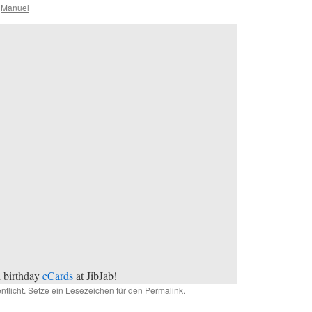
Manuel
d birthday
eCards
at JibJab!
entlicht. Setze ein Lesezeichen für den
Permalink
.