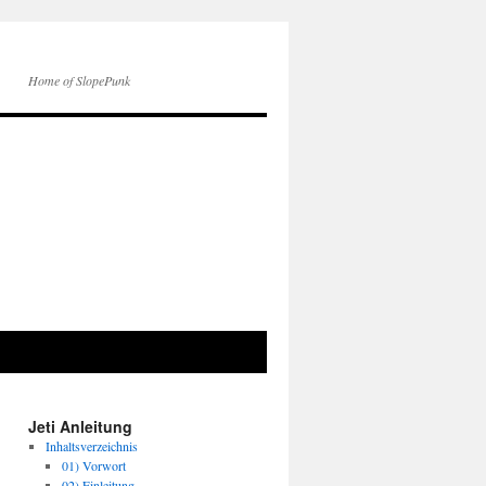
Home of SlopePunk
Jeti Anleitung
Inhaltsverzeichnis
01) Vorwort
02) Einleitung