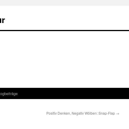
ur
logbeiträge
Positiv Denken, Negativ Wölben: Snap-Flap
→