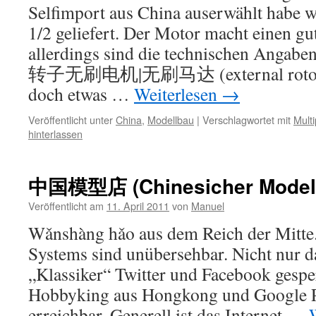
Selfimport aus China auserwählt habe w
1/2 geliefert. Der Motor macht einen gu
allerdings sind die technischen Anga
转子无刷电机|无刷马达 (external rotor b
doch etwas …
Weiterlesen
→
Veröffentlicht unter
China
,
Modellbau
|
Verschlagwortet mit
Multi
hinterlassen
中国模型店 (Chinesicher Modell
Veröffentlicht am
11. April 2011
von
Manuel
Wǎnshàng hǎo aus dem Reich der Mitte
Systems sind unübersehbar. Nicht nur d
„Klassiker“ Twitter und Facebook gesper
Hobbyking aus Hongkong und Google P1
erreichbar. Generell ist das Internet …