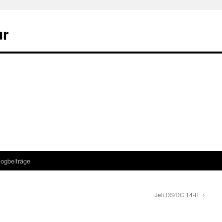
ur
logbeiträge
Jeti DS/DC 14-II
→