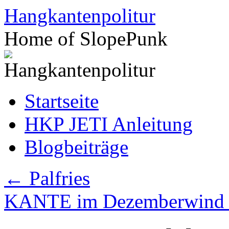
Zum
Hangkantenpolitur
Inhalt
springen
Home of SlopePunk
Startseite
HKP JETI Anleitung
Blogbeiträge
←
Palfries
KANTE im Dezemberwin