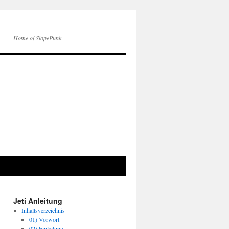
Home of SlopePunk
Jeti Anleitung
Inhaltsverzeichnis
01) Vorwort
02) Einleitung