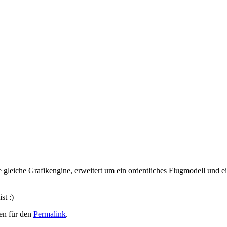
iche Grafikengine, erweitert um ein ordentliches Flugmodell und ein
t :)
hen für den
Permalink
.