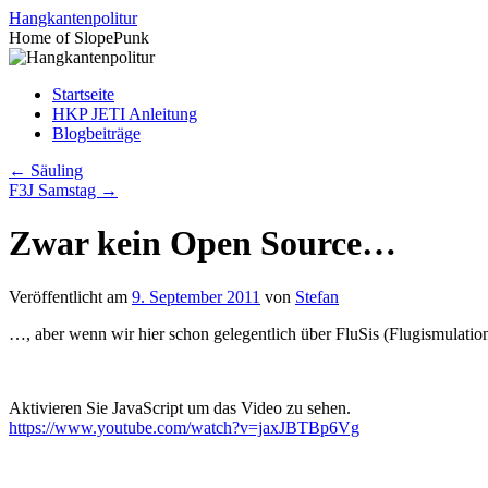
Zum
Hangkantenpolitur
Inhalt
Home of SlopePunk
springen
Startseite
HKP JETI Anleitung
Blogbeiträge
←
Säuling
F3J Samstag
→
Zwar kein Open Source…
Veröffentlicht am
9. September 2011
von
Stefan
…, aber wenn wir hier schon gelegentlich über FluSis (Flugismulati
Aktivieren Sie JavaScript um das Video zu sehen.
https://www.youtube.com/watch?v=jaxJBTBp6Vg