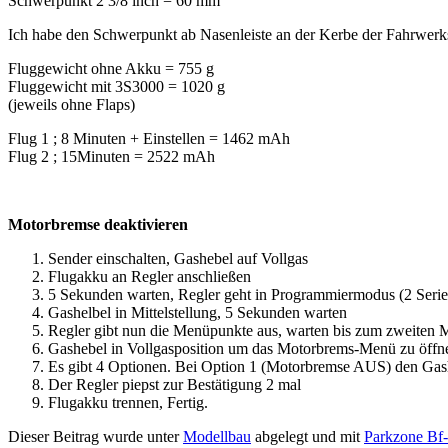
Schwerpunkt 2 3/8 inch = 60 mm
Ich habe den Schwerpunkt ab Nasenleiste an der Kerbe der Fahrwerk
Fluggewicht ohne Akku = 755 g
Fluggewicht mit 3S3000 = 1020 g
(jeweils ohne Flaps)
Flug 1 ; 8 Minuten + Einstellen = 1462 mAh
Flug 2 ; 15Minuten = 2522 mAh
Motorbremse deaktivieren
Sender einschalten, Gashebel auf Vollgas
Flugakku an Regler anschließen
5 Sekunden warten, Regler geht in Programmiermodus (2 Serie
Gashelbel in Mittelstellung, 5 Sekunden warten
Regler gibt nun die Menüpunkte aus, warten bis zum zweiten 
Gashebel in Vollgasposition um das Motorbrems-Menü zu öffn
Es gibt 4 Optionen. Bei Option 1 (Motorbremse AUS) den Gash
Der Regler piepst zur Bestätigung 2 mal
Flugakku trennen, Fertig.
Dieser Beitrag wurde unter
Modellbau
abgelegt und mit
Parkzone Bf