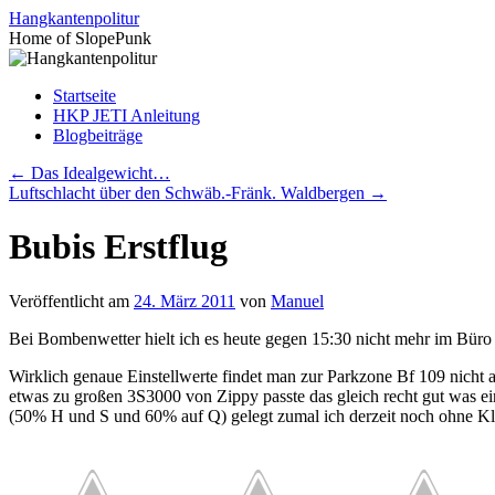
Zum
Hangkantenpolitur
Inhalt
Home of SlopePunk
springen
Startseite
HKP JETI Anleitung
Blogbeiträge
←
Das Idealgewicht…
Luftschlacht über den Schwäb.-Fränk. Waldbergen
→
Bubis Erstflug
Veröffentlicht am
24. März 2011
von
Manuel
Bei Bombenwetter hielt ich es heute gegen 15:30 nicht mehr im Büro 
Wirklich genaue Einstellwerte findet man zur Parkzone Bf 109 nicht
etwas zu großen 3S3000 von Zippy passte das gleich recht gut was ein
(50% H und S und 60% auf Q) gelegt zumal ich derzeit noch ohne Kla