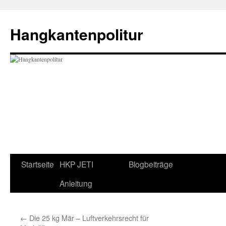
Zum
Inhalt
Hangkantenpolitur
springen
Startseite
HKP JETI
Blogbeiträge
Anleitung
←
Die 25 kg Mär – Luftverkehrsrecht für