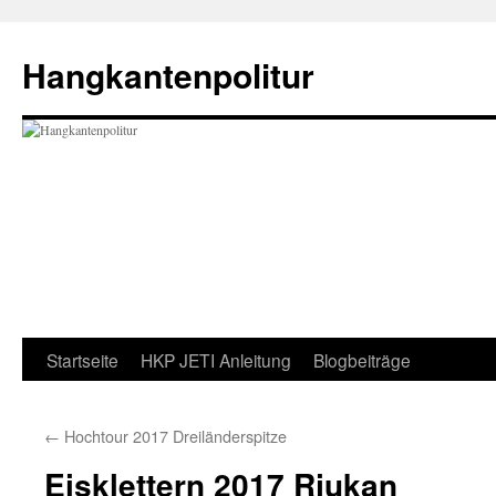
Zum
Inhalt
Hangkantenpolitur
springen
Startseite
HKP JETI Anleitung
Blogbeiträge
←
Hochtour 2017 Dreiländerspitze
Eisklettern 2017 Rjukan