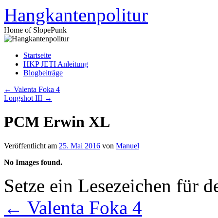
Zum
Hangkantenpolitur
Inhalt
springen
Home of SlopePunk
Startseite
HKP JETI Anleitung
Blogbeiträge
←
Valenta Foka 4
Longshot III
→
PCM Erwin XL
Veröffentlicht am
25. Mai 2016
von
Manuel
No Images found.
Setze ein Lesezeichen für 
←
Valenta Foka 4