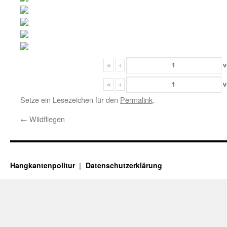
«
‹
v
«
‹
v
Setze ein Lesezeichen für den
Permalink
.
←
Wildfliegen
Hangkantenpolitur
Datenschutzerklärung