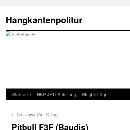
Zum
Inhalt
Hangkantenpolitur
springen
Startseite
HKP JETI Anleitung
Blogbeiträge
←
Crossover (Aer O Tec)
Pitbull F3F (Baudis)